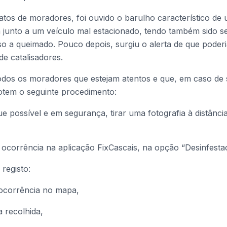
tos de moradores, foi ouvido o barulho característico de
 junto a um veículo mal estacionado, tendo também sido s
so a queimado. Pouco depois, surgiu o alerta de que poder
de catalisadores.
odos os moradores que estejam atentos e que, em caso de 
dotem o seguinte procedimento:
e possível e em segurança, tirar uma fotografia à distânci
a ocorrência na aplicação FixCascais, na opção “Desinfesta
 registo:
 ocorrência no mapa,
a recolhida,