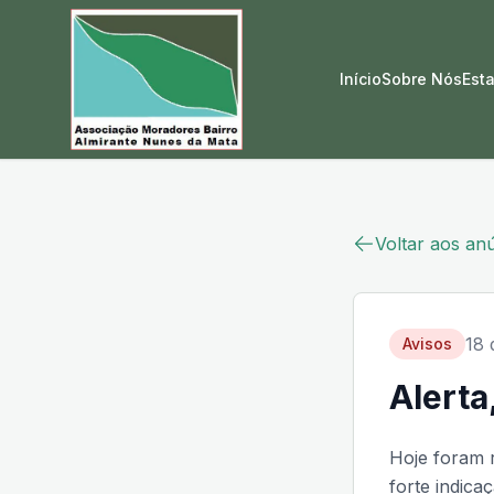
Início
Sobre Nós
Est
Voltar aos an
18 
Avisos
Alerta
Hoje foram 
forte indica