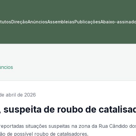
atutos
Direção
Anúncios
Assembleias
Publicações
Abaixo-assinad
úncios
de abril de 2026
, suspeita de roubo de catalisa
reportadas situações suspeitas na zona da Rua Cândido do
ção de possível roubo de catalisadores.