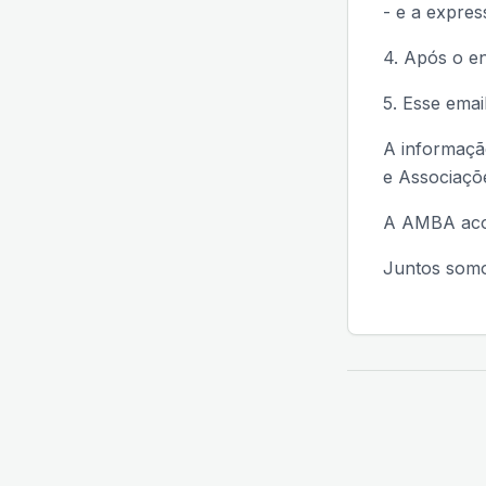
- e a expre
4. Após o e
5. Esse ema
A informaçã
e Associaçõ
A AMBA acom
Juntos somo