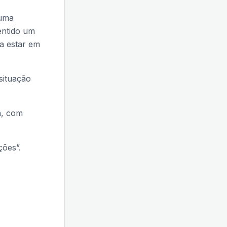
 uma
entido um
ia estar em
situação
a, com
ções”.