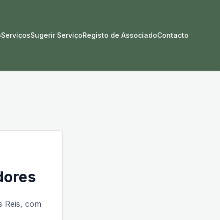
o
Serviços
Sugerir Serviço
Registo de Associado
Contacto
dores
s Reis, com